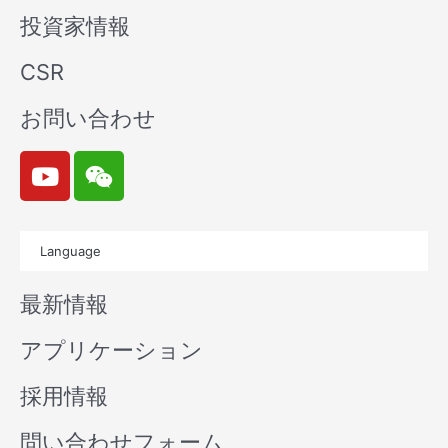
投資家情報
CSR
お問い合わせ
Y
W
o
e
u
i
t
x
Language
u
i
b
n
最新情報
e
アプリケーション
採用情報
問い合わせフォーム