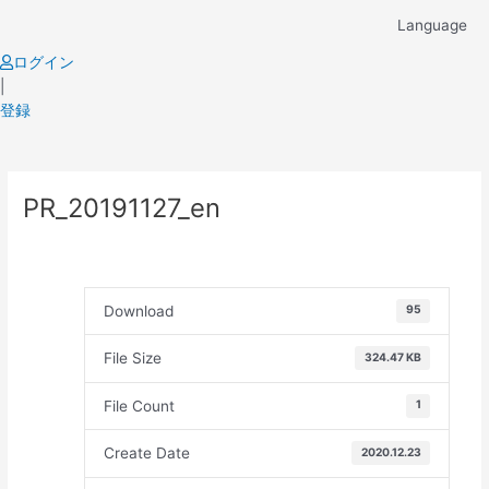
Skip
Language
to
content
ログイン
|
登録
Post
PR_20191127_en
navigation
Download
95
File Size
324.47 KB
File Count
1
Create Date
2020.12.23