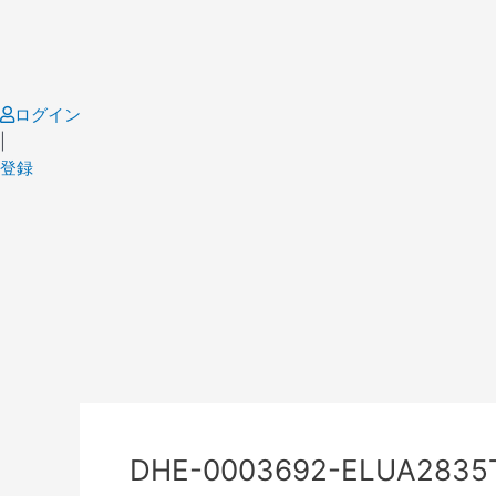
Skip
to
content
ログイン
|
登録
Post
navigation
DHE-0003692-ELUA2835TG