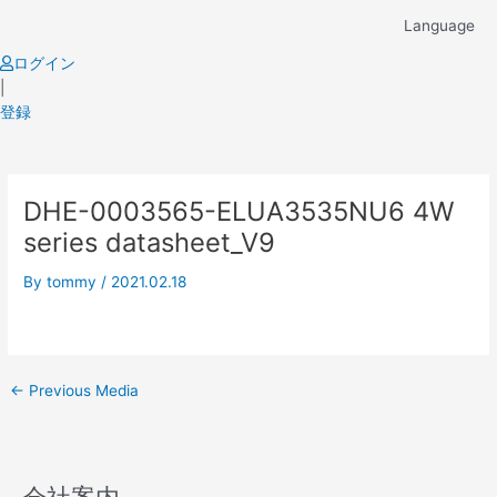
Skip
Language
to
content
ログイン
|
登録
Post
DHE-0003565-ELUA3535NU6 4W
navigation
series datasheet_V9
By
tommy
/
2021.02.18
←
Previous Media