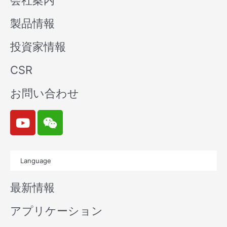
会社案内
製品情報
投資家情報
CSR
お問い合わせ
Y
W
o
e
u
i
t
x
Language
u
i
b
n
最新情報
e
アプリケーション