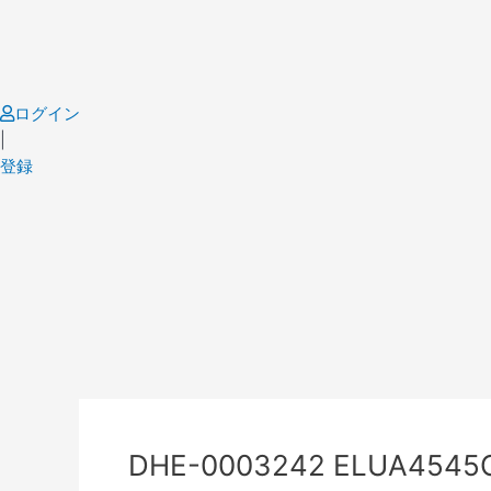
Skip
to
content
ログイン
|
登録
Post
navigation
DHE-0003242 ELUA4545OG