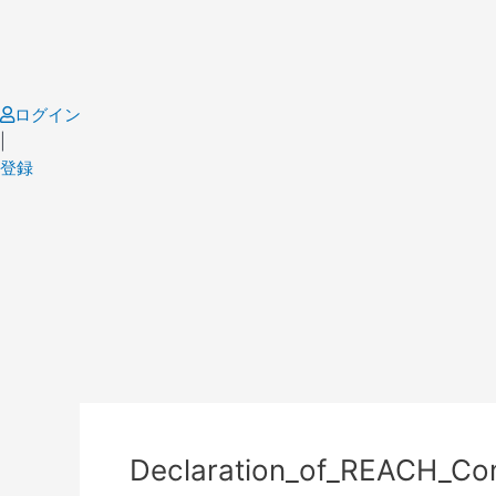
Skip
to
content
ログイン
|
登録
Post
navigation
Declaration_of_REACH_Co