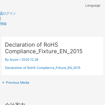
Skip
Language
to
content
ログイン
|
登録
Post
Declaration of RoHS
navigation
Compliance_Fixture_EN_2015
By
bryan
/
2020.12.28
Declaration of RoHS Compliance_Fixture_EN_2015
←
Previous Media