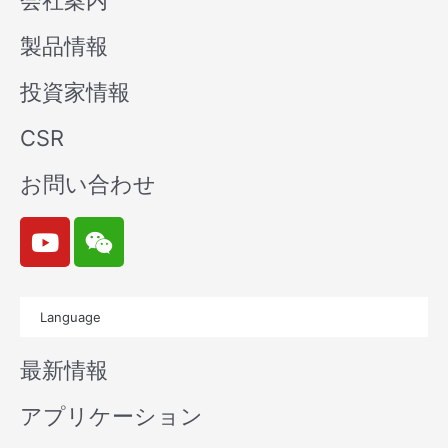
会社案内
製品情報
投資家情報
CSR
お問い合わせ
Y
W
o
e
u
i
t
x
Language
u
i
b
n
最新情報
e
アプリケーション