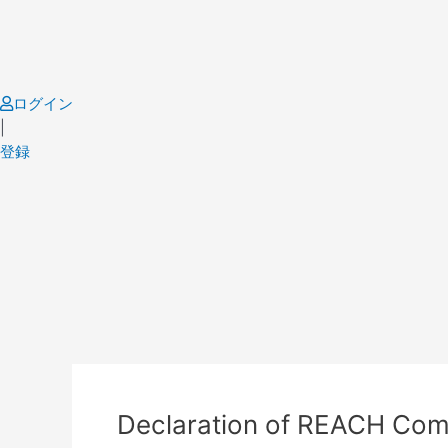
Skip
to
content
ログイン
|
登録
Post
navigation
Declaration of REACH Co