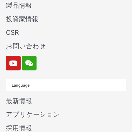
製品情報
投資家情報
CSR
お問い合わせ
Y
W
o
e
u
i
t
x
Language
u
i
b
n
最新情報
e
アプリケーション
採用情報