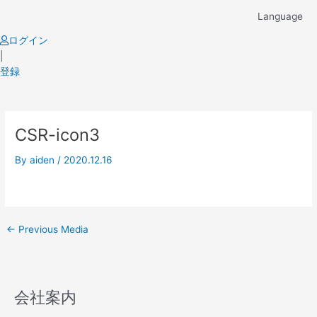
Skip
Language
to
content
ログイン
|
登録
Post
CSR-icon3
navigation
By
aiden
/
2020.12.16
←
Previous Media
会社案内