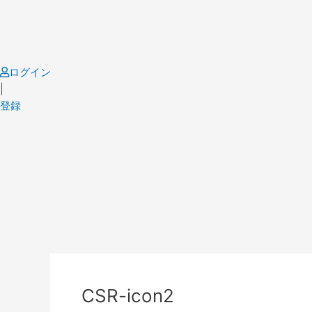
Skip
to
content
ログイン
|
登録
Post
navigation
CSR-icon2