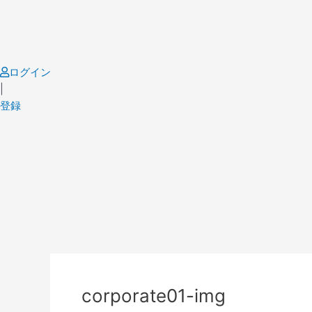
Skip
to
content
ログイン
|
登録
Post
navigation
corporate01-img