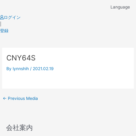
Skip
Language
to
content
ログイン
|
登録
Post
CNY64S
navigation
By
lynnshih
/
2021.02.19
←
Previous Media
会社案内