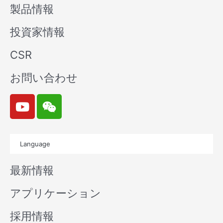
製品情報
投資家情報
CSR
お問い合わせ
Y
W
o
e
u
i
t
x
Language
u
i
b
n
最新情報
e
アプリケーション
採用情報