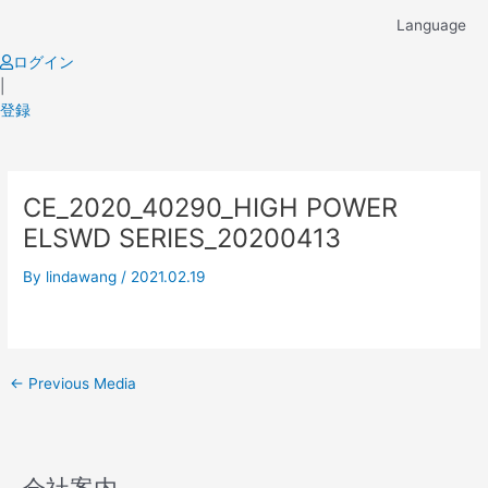
Skip
Language
to
content
ログイン
|
登録
Post
CE_2020_40290_HIGH POWER
navigation
ELSWD SERIES_20200413
By
lindawang
/
2021.02.19
←
Previous Media