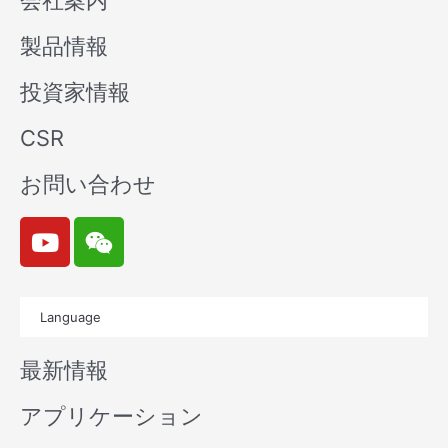
会社案内
製品情報
投資家情報
CSR
お問い合わせ
Y
W
o
e
u
i
t
x
Language
u
i
b
n
最新情報
e
アプリケーション