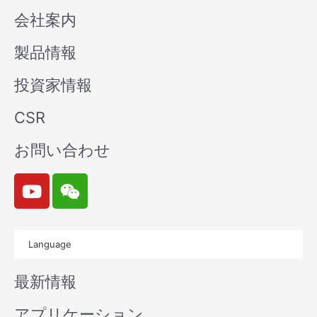
会社案内
製品情報
投資家情報
CSR
お問い合わせ
Y
W
o
e
u
i
t
x
Language
u
i
b
n
最新情報
e
アプリケーション