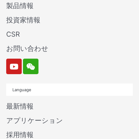
製品情報
投資家情報
CSR
お問い合わせ
Y
W
o
e
u
i
t
x
Language
u
i
b
n
最新情報
e
アプリケーション
採用情報