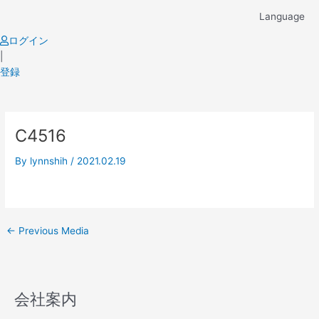
Skip
Language
to
content
ログイン
|
登録
Post
C4516
navigation
By
lynnshih
/
2021.02.19
←
Previous Media
会社案内