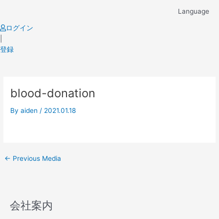
Skip
Language
to
content
ログイン
|
登録
Post
blood-donation
navigation
By
aiden
/
2021.01.18
←
Previous Media
会社案内