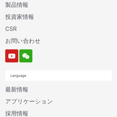
製品情報
投資家情報
CSR
お問い合わせ
Y
W
o
e
u
i
t
x
Language
u
i
b
n
最新情報
e
アプリケーション
採用情報