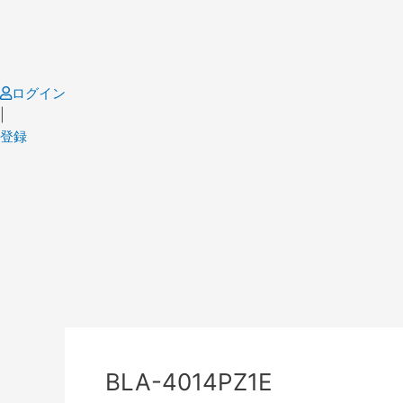
Skip
to
content
ログイン
|
登録
Post
navigation
BLA-4014PZ1E