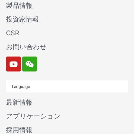
製品情報
投資家情報
CSR
お問い合わせ
Y
W
o
e
u
i
t
x
Language
u
i
b
n
最新情報
e
アプリケーション
採用情報