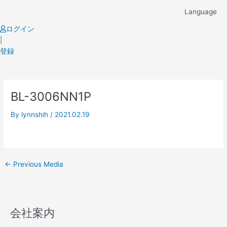
Skip
Language
to
content
ログイン
|
登録
Post
BL-3006NN1P
navigation
By
lynnshih
/
2021.02.19
←
Previous Media
会社案内