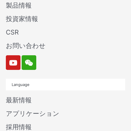
製品情報
投資家情報
CSR
お問い合わせ
Y
W
o
e
u
i
t
x
Language
u
i
b
n
最新情報
e
アプリケーション
採用情報