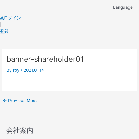
Skip
Language
to
content
ログイン
|
登録
Post
banner-shareholder01
navigation
By
roy
/
2021.01.14
←
Previous Media
会社案内