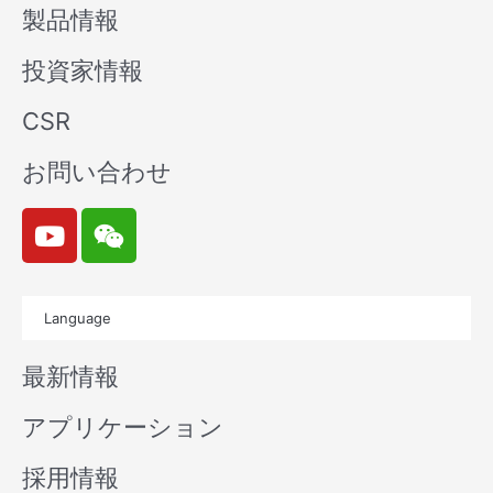
製品情報
投資家情報
CSR
お問い合わせ
Y
W
o
e
u
i
t
x
Language
u
i
b
n
最新情報
e
アプリケーション
採用情報