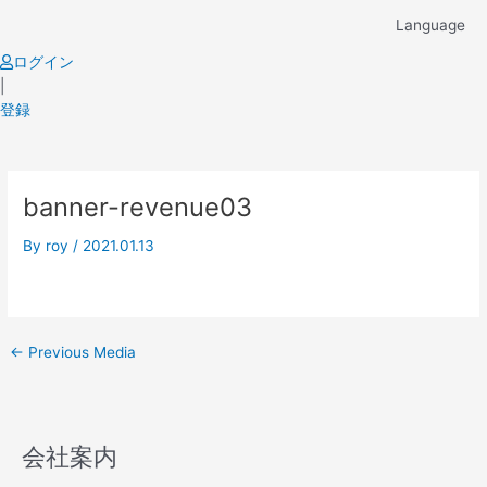
Skip
Language
to
content
ログイン
|
登録
Post
banner-revenue03
navigation
By
roy
/
2021.01.13
←
Previous Media
会社案内