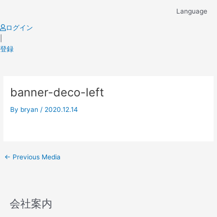
Skip
Language
to
content
ログイン
|
登録
Post
banner-deco-left
navigation
By
bryan
/
2020.12.14
←
Previous Media
会社案内