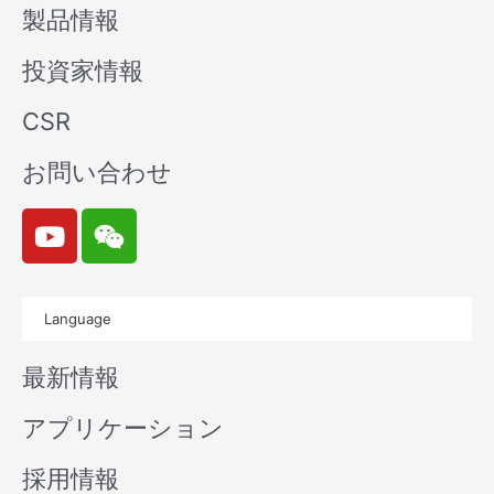
製品情報
投資家情報
CSR
お問い合わせ
Y
W
o
e
u
i
t
x
Language
u
i
b
n
最新情報
e
アプリケーション
採用情報