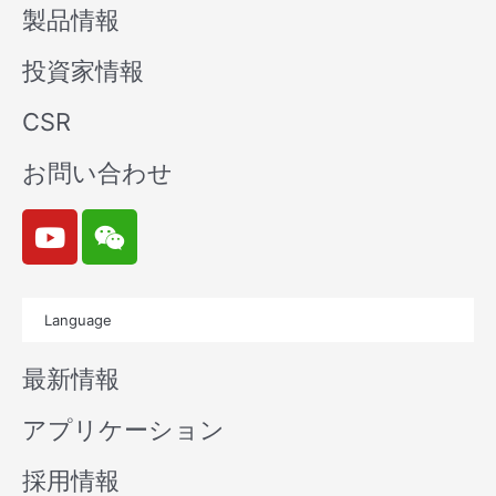
製品情報
投資家情報
CSR
お問い合わせ
Y
W
o
e
u
i
t
x
Language
u
i
b
n
最新情報
e
アプリケーション
採用情報