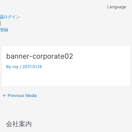
Skip
Language
to
content
ログイン
|
登録
Post
banner-corporate02
navigation
By
roy
/
2021.01.14
←
Previous Media
会社案内