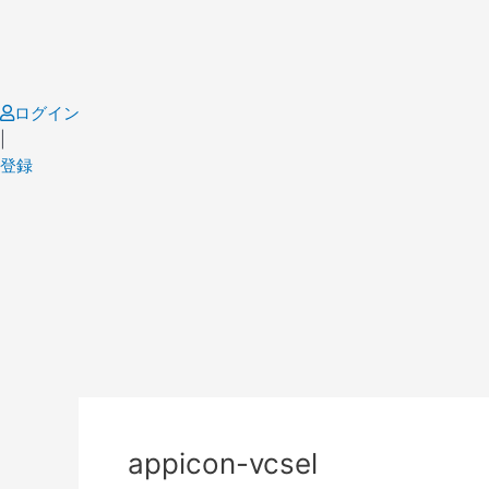
Skip
to
content
ログイン
|
登録
Post
navigation
appicon-vcsel