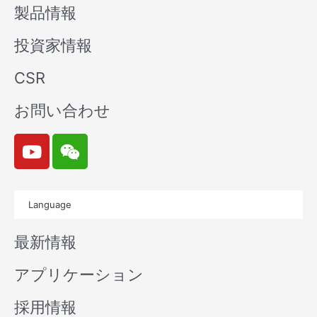
製品情報
投資家情報
CSR
お問い合わせ
Y
W
o
e
u
i
t
x
Language
u
i
b
n
最新情報
e
アプリケーション
採用情報