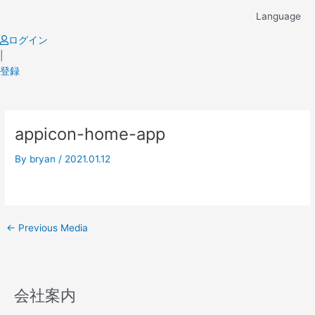
Skip
Language
to
content
ログイン
|
登録
Post
appicon-home-app
navigation
By
bryan
/
2021.01.12
←
Previous Media
会社案内