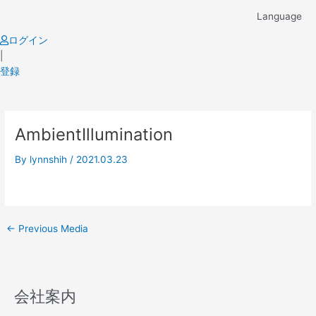
Skip
Language
to
content
ログイン
|
登録
Post
AmbientIllumination
navigation
By
lynnshih
/
2021.03.23
←
Previous Media
会社案内