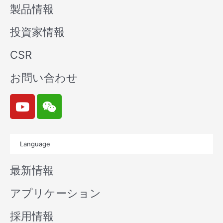
製品情報
投資家情報
CSR
お問い合わせ
Y
W
o
e
u
i
t
x
Language
u
i
b
n
最新情報
e
アプリケーション
採用情報