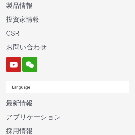
製品情報
投資家情報
CSR
お問い合わせ
Y
W
o
e
u
i
t
x
Language
u
i
b
n
最新情報
e
アプリケーション
採用情報