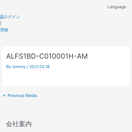
Skip
Language
to
content
ログイン
|
登録
Post
ALFS1BD-C010001H-AM
navigation
By
tommy
/
2021.02.18
←
Previous Media
会社案内