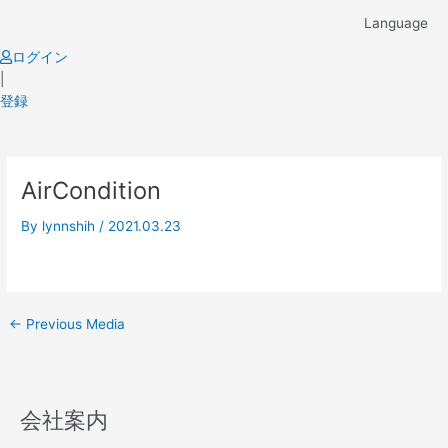
Skip
Language
to
content
ログイン
|
登録
Post
AirCondition
navigation
By
lynnshih
/
2021.03.23
←
Previous Media
会社案内