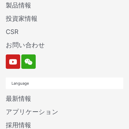
製品情報
投資家情報
CSR
お問い合わせ
Y
W
o
e
u
i
t
x
Language
u
i
b
n
最新情報
e
アプリケーション
採用情報