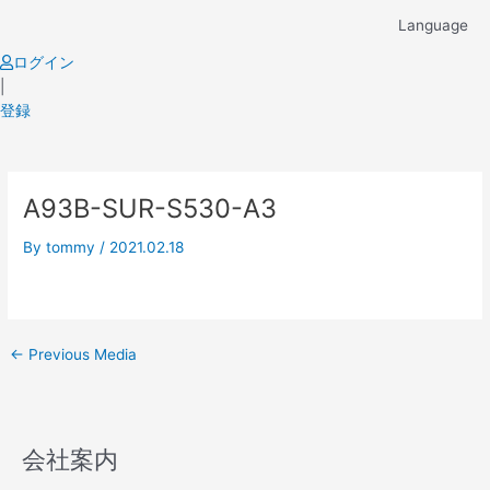
Skip
Language
to
content
ログイン
|
登録
Post
A93B-SUR-S530-A3
navigation
By
tommy
/
2021.02.18
←
Previous Media
会社案内