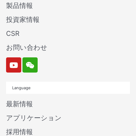
製品情報
投資家情報
CSR
お問い合わせ
Y
W
o
e
u
i
t
x
Language
u
i
b
n
最新情報
e
アプリケーション
採用情報