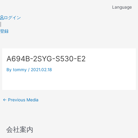
Skip
Language
to
content
ログイン
|
登録
Post
A694B-2SYG-S530-E2
navigation
By
tommy
/
2021.02.18
←
Previous Media
会社案内