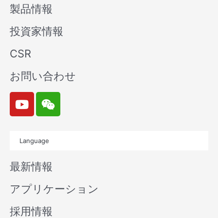
製品情報
投資家情報
CSR
お問い合わせ
Y
W
o
e
u
i
t
x
Language
u
i
b
n
最新情報
e
アプリケーション
採用情報