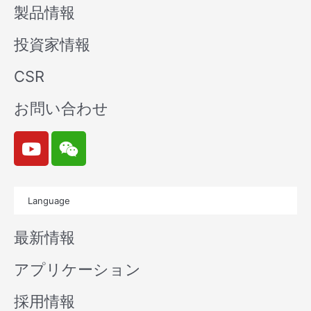
製品情報
投資家情報
CSR
お問い合わせ
Y
W
o
e
u
i
t
x
Language
u
i
b
n
最新情報
e
アプリケーション
採用情報