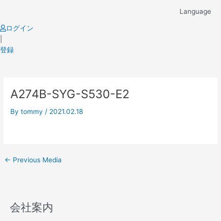
Skip
Language
to
content
ログイン
|
登録
Post
A274B-SYG-S530-E2
navigation
By
tommy
/
2021.02.18
←
Previous Media
会社案内