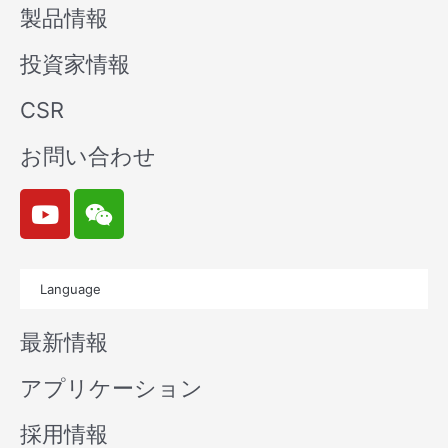
製品情報
投資家情報
CSR
お問い合わせ
Y
W
o
e
u
i
t
x
Language
u
i
b
n
最新情報
e
アプリケーション
採用情報