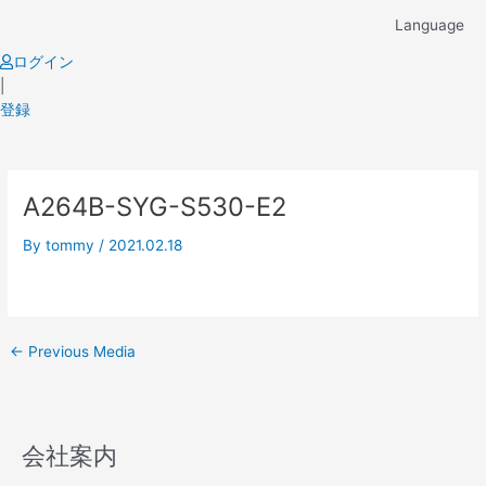
Skip
Language
to
content
ログイン
|
登録
Post
A264B-SYG-S530-E2
navigation
By
tommy
/
2021.02.18
←
Previous Media
会社案内