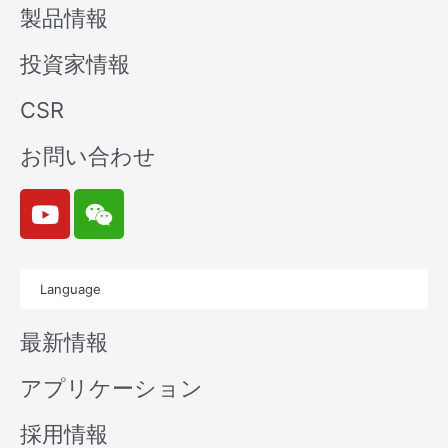
製品情報
投資家情報
CSR
お問い合わせ
Y
W
o
e
u
i
t
x
Language
u
i
b
n
最新情報
e
アプリケーション
採用情報