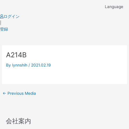
Skip
Language
to
content
ログイン
|
登録
Post
A214B
navigation
By
lynnshih
/
2021.02.19
←
Previous Media
会社案内