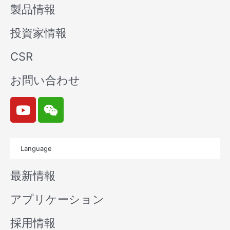
製品情報
投資家情報
CSR
お問い合わせ
Y
W
o
e
u
i
t
x
Language
u
i
b
n
最新情報
e
アプリケーション
採用情報