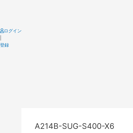
Skip
to
content
ログイン
|
登録
Post
navigation
A214B-SUG-S400-X6