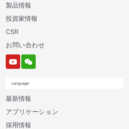
製品情報
投資家情報
CSR
お問い合わせ
Y
W
o
e
u
i
t
x
Language
u
i
b
n
最新情報
e
アプリケーション
採用情報