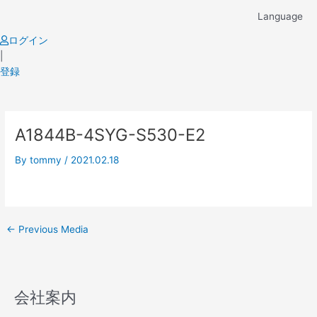
Skip
Language
to
content
ログイン
|
登録
Post
A1844B-4SYG-S530-E2
navigation
By
tommy
/
2021.02.18
←
Previous Media
会社案内