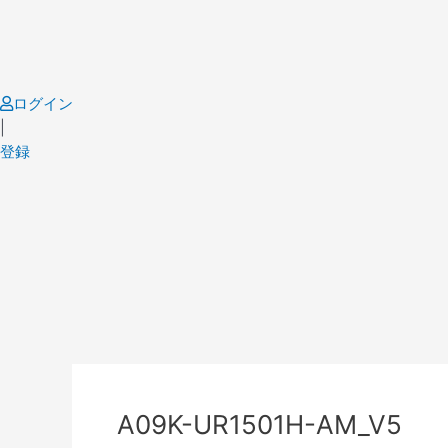
Skip
to
content
ログイン
|
登録
Post
navigation
A09K-UR1501H-AM_V5