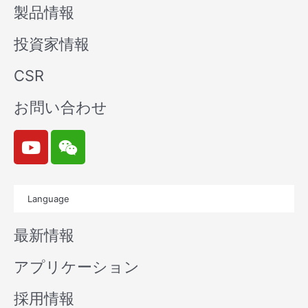
製品情報
投資家情報
CSR
お問い合わせ
Y
W
o
e
u
i
t
x
Language
u
i
b
n
最新情報
e
アプリケーション
採用情報