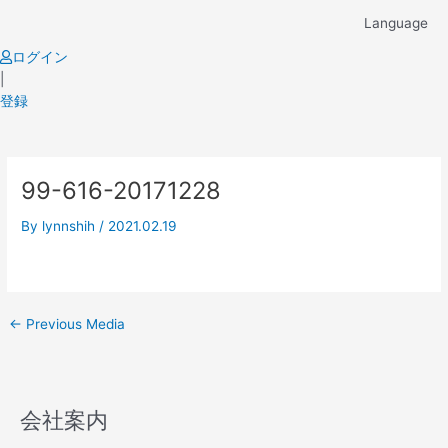
Skip
Language
to
content
ログイン
|
登録
Post
99-616-20171228
navigation
By
lynnshih
/
2021.02.19
←
Previous Media
会社案内