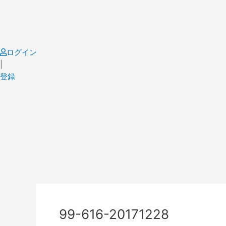
Skip
to
content
ログイン
|
登録
Post
navigation
99-616-20171228