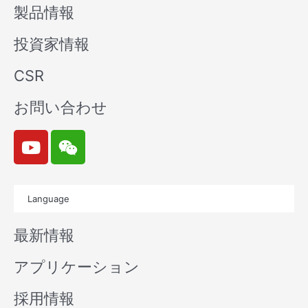
製品情報
投資家情報
CSR
お問い合わせ
Y
W
o
e
u
i
t
x
Language
u
i
b
n
最新情報
e
アプリケーション
採用情報