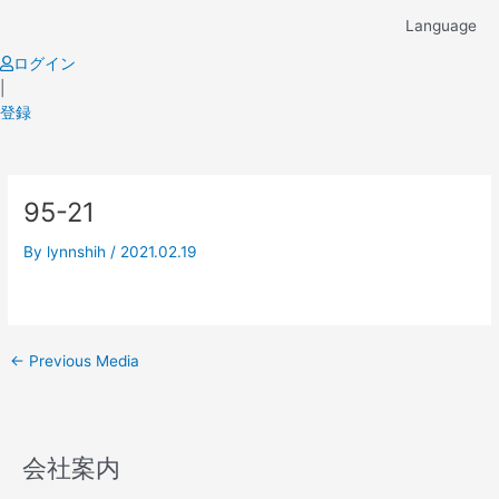
Skip
Language
to
content
ログイン
|
登録
Post
95-21
navigation
By
lynnshih
/
2021.02.19
←
Previous Media
会社案内