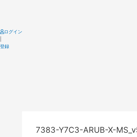
Skip
to
content
ログイン
|
登録
Post
navigation
7383-Y7C3-ARUB-X-MS_v