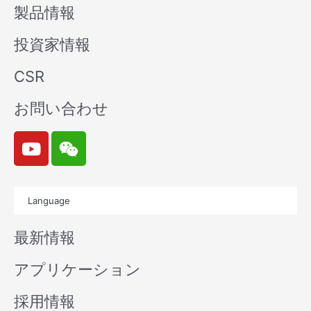
製品情報
投資家情報
CSR
お問い合わせ
Y
W
o
e
u
i
t
x
Language
u
i
b
n
最新情報
e
アプリケーション
採用情報