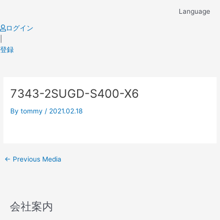
Skip
Language
to
content
ログイン
|
登録
Post
7343-2SUGD-S400-X6
navigation
By
tommy
/
2021.02.18
←
Previous Media
会社案内