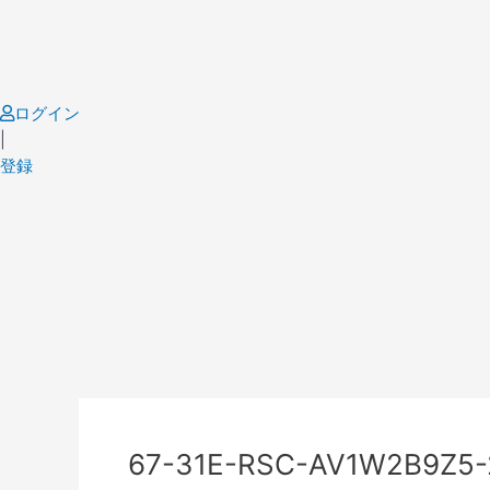
Skip
to
content
ログイン
|
登録
Post
navigation
67-31E-RSC-AV1W2B9Z5-