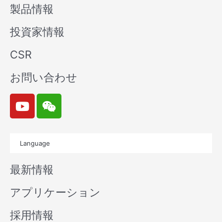
製品情報
投資家情報
CSR
お問い合わせ
Y
W
o
e
u
i
t
x
Language
u
i
b
n
最新情報
e
アプリケーション
採用情報