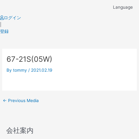
Skip
Language
to
content
ログイン
|
登録
Post
67-21S(05W)
navigation
By
tommy
/
2021.02.19
←
Previous Media
会社案内