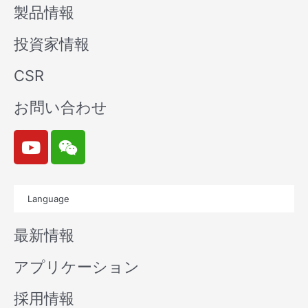
製品情報
投資家情報
CSR
お問い合わせ
Y
W
o
e
u
i
t
x
Language
u
i
b
n
最新情報
e
アプリケーション
採用情報