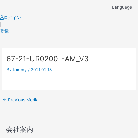
Skip
Language
to
content
ログイン
|
登録
Post
67-21-UR0200L-AM_V3
navigation
By
tommy
/
2021.02.18
←
Previous Media
会社案内