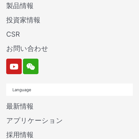
製品情報
投資家情報
CSR
お問い合わせ
Y
W
o
e
u
i
t
x
Language
u
i
b
n
最新情報
e
アプリケーション
採用情報