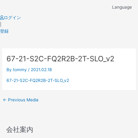
Skip
Language
to
content
ログイン
|
登録
Post
67-21-S2C-FQ2R2B-2T-SLO_v2
navigation
By
tommy
/
2021.02.18
67-21-S2C-FQ2R2B-2T-SLO_v2
←
Previous Media
会社案内