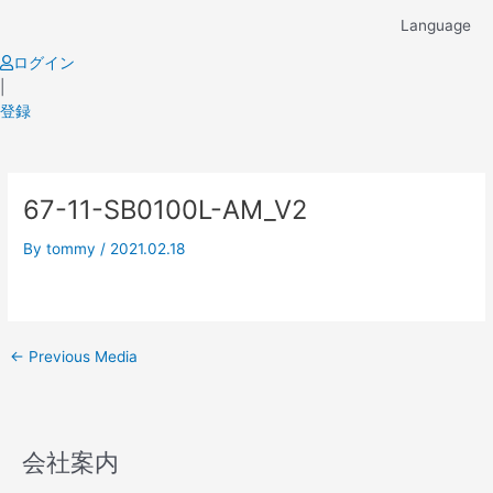
Skip
Language
to
content
ログイン
|
登録
Post
67-11-SB0100L-AM_V2
navigation
By
tommy
/
2021.02.18
←
Previous Media
会社案内