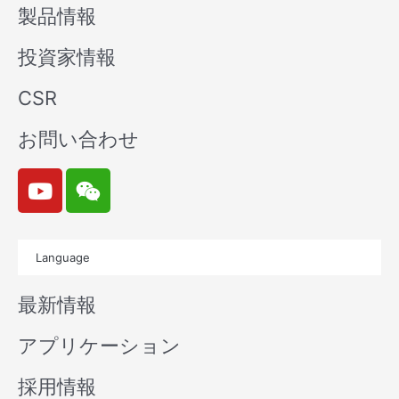
製品情報
投資家情報
CSR
お問い合わせ
Y
W
o
e
u
i
t
x
Language
u
i
b
n
最新情報
e
アプリケーション
採用情報