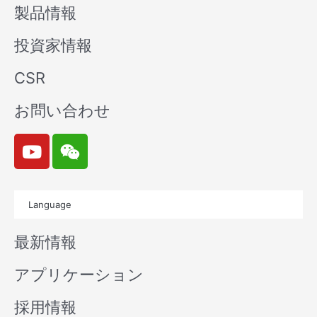
製品情報
投資家情報
CSR
お問い合わせ
Y
W
o
e
u
i
t
x
Language
u
i
b
n
最新情報
e
アプリケーション
採用情報