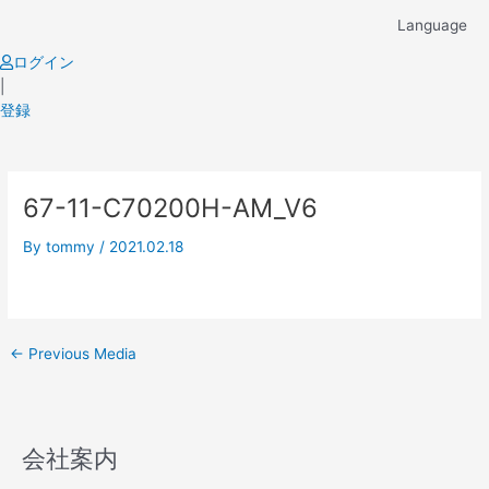
Skip
Language
to
content
ログイン
|
登録
Post
67-11-C70200H-AM_V6
navigation
By
tommy
/
2021.02.18
←
Previous Media
会社案内