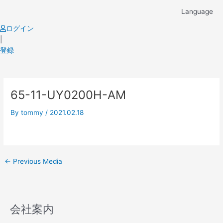
Skip
Language
to
content
ログイン
|
登録
Post
65-11-UY0200H-AM
navigation
By
tommy
/
2021.02.18
←
Previous Media
会社案内