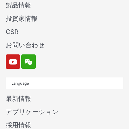
製品情報
投資家情報
CSR
お問い合わせ
Y
W
o
e
u
i
t
x
Language
u
i
b
n
最新情報
e
アプリケーション
採用情報