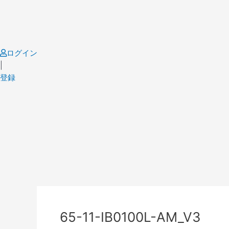
Skip
to
content
ログイン
|
登録
Post
navigation
65-11-IB0100L-AM_V3