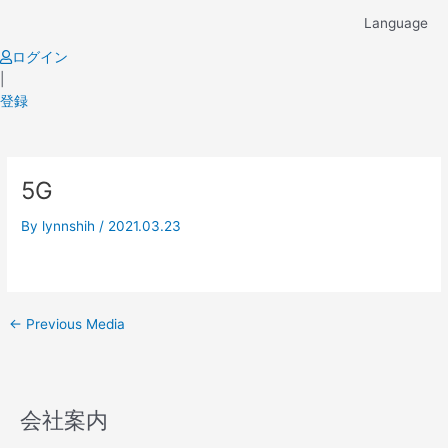
Skip
Language
to
content
ログイン
|
登録
Post
5G
navigation
By
lynnshih
/
2021.03.23
←
Previous Media
会社案内