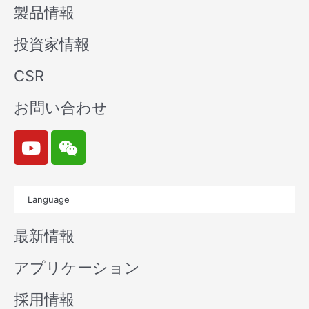
製品情報
投資家情報
CSR
お問い合わせ
Y
W
o
e
u
i
t
x
Language
u
i
b
n
最新情報
e
アプリケーション
採用情報