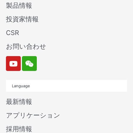
製品情報
投資家情報
CSR
お問い合わせ
Y
W
o
e
u
i
t
x
Language
u
i
b
n
最新情報
e
アプリケーション
採用情報