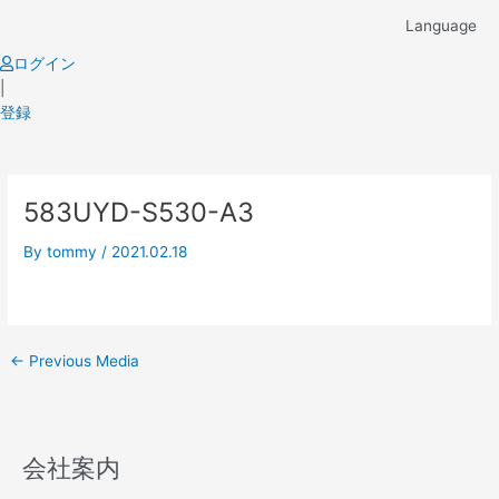
Skip
Language
to
content
ログイン
|
登録
Post
583UYD-S530-A3
navigation
By
tommy
/
2021.02.18
←
Previous Media
会社案内